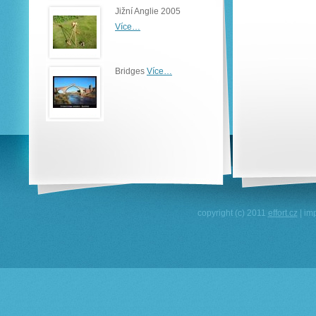
Jižní Anglie 2005
Více…
Bridges
Více…
copyright (c) 2011
effort.cz
| im