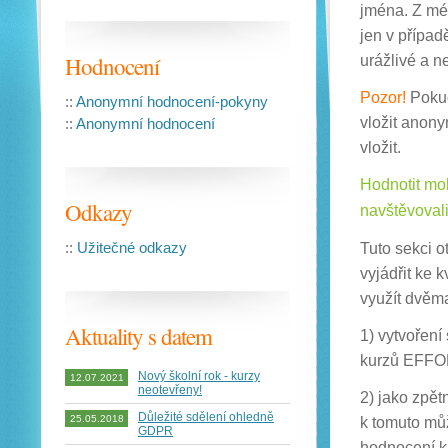
jména. Z mé 
jen v případ
Hodnocení
urážlivé a n
Pozor!
Pokud
::
Anonymní hodnocení-pokyny
vložit anon
::
Anonymní hodnocení
vložit.
Hodnotit moh
Odkazy
navštěvovali
::
Užitečné odkazy
Tuto sekci o
vyjádřit ke 
využít dvěm
Aktuality s datem
1) vytvoření
kurzů EFFO
Nový školní rok - kurzy
12.07.2021
neotevřeny!
2) jako zpět
Důležité sdělení ohledně
25.05.2018
k tomuto můž
GDPR
hodnocení k