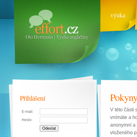
výuka
Pokyny
Přihlášení
V této části
E-mail:
vnímáte a ho
Heslo:
anonymní a ž
vloženého p