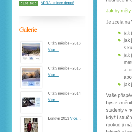
ADRA - mince denně
01.01.2016
Jak by měly
Je zcela na 
Galerie
jak
jak
Citáty měsíce - 2016
s k
Více…
jak
met
Citáty měsíce - 2015
a o
Více…
apo
jak
Citáty měsíce - 2014
Vaše příspěv
Více…
byste změnili
studenty v h
když i struč
Londýn 2013
Více…
(pokud ji má