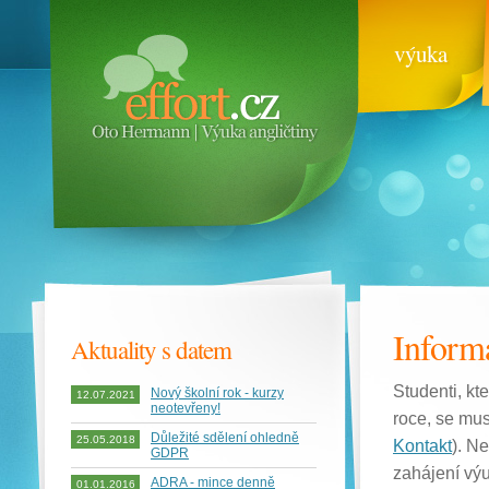
výuka
Informa
Aktuality s datem
Studenti, kte
Nový školní rok - kurzy
12.07.2021
neotevřeny!
roce, se mus
Důležité sdělení ohledně
25.05.2018
Kontakt
). Ne
GDPR
zahájení výu
ADRA - mince denně
01.01.2016