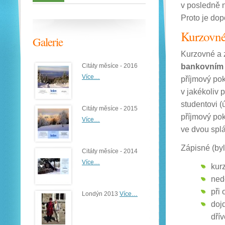
v posledně 
Proto je dop
Kurzovné
Galerie
Kurzovné a z
bankovním
Citáty měsíce - 2016
Více…
příjmový pok
v jakékoliv 
studentovi (
Citáty měsíce - 2015
příjmový pok
Více…
ve dvou splá
Zápisné (byl
Citáty měsíce - 2014
Více…
kurz
ned
při
Londýn 2013
Více…
doj
dřív