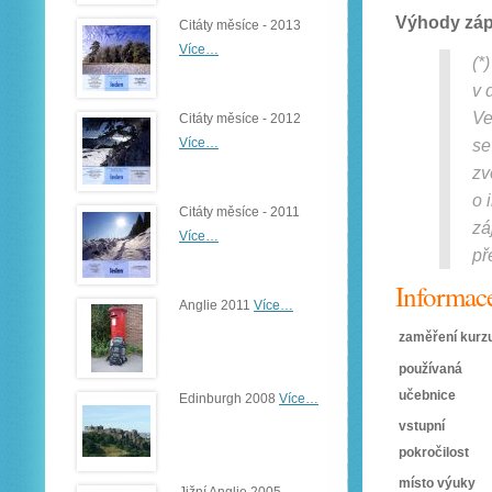
Výhody zá
Citáty měsíce - 2013
Více…
(*
v 
Ve
Citáty měsíce - 2012
Více…
se
zv
o 
Citáty měsíce - 2011
zá
Více…
př
Informace
Anglie 2011
Více…
zaměření kurz
používaná
učebnice
Edinburgh 2008
Více…
vstupní
pokročilost
místo výuky