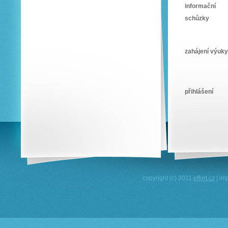
informační
schůzky
zahájení výuky
přihlášení
copyright (c) 2011
effort.cz
| im