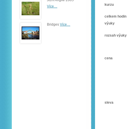
Jižní Anglie 2005
kurzu
Více…
celkem hodin
výuky
Bridges
Více…
rozsah výuky
cena
sleva