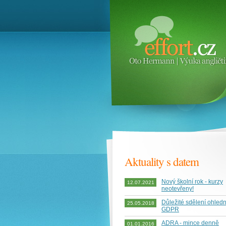
Aktuality s datem
Nový školní rok - kurzy
12.07.2021
neotevřeny!
Důležité sdělení ohled
25.05.2018
GDPR
ADRA - mince denně
01.01.2016