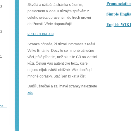
Pronunciatio
Skvělá a užitečná stránka s čtením,
13
poslechem a videi k různým zprávám z
Simple Engl
celého světa upraveným do třech úrovní
English WIK
obtížnosti. Vřele doporučuji!
12
PROJECT BRITAIN
Stránka přinášející různé informace z reálií
Velké Británie. Dozvíte se mnohé užitečné
11
věci ještě předtím, než okusíte GB na vlastní
kůži. Čekají Vás autentické texty, které
nejsou nijak zvlášť obtížné. Vše doplňují
mnohé obrázky. Stačí jen klikat a číst.
…
Další užitečné a zajímavé stránky naleznete
zde
.
íce…