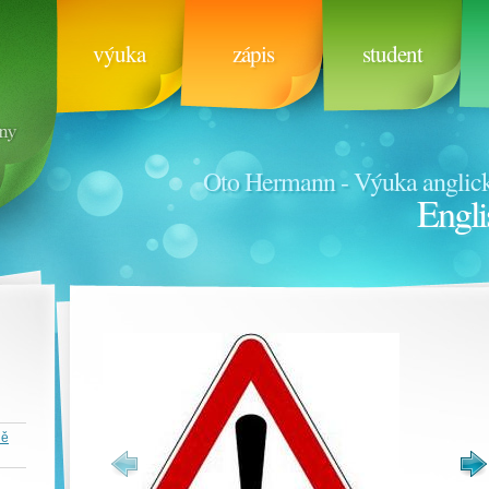
výuka
zápis
student
Oto Hermann - Výuka anglick
Engli
ně