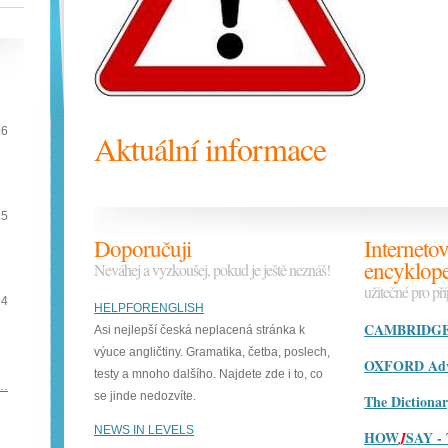
16
Aktuální informace
15
Doporučuji
Internetov
encyklope
Neváhej a vyzkoušej, pokud je ještě neznáš!
užitečné pro př
14
HELPFORENGLISH
CAMBRIDGE D
Asi nejlepší česká neplacená stránka k
výuce angličtiny. Gramatika, četba, poslech,
OXFORD Adva
testy a mnoho dalšího. Najdete zde i to, co
e…
se jinde nedozvíte.
The Dictiona
NEWS IN LEVELS
HOW
SAY - 
J