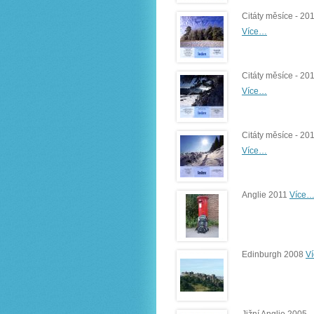
Citáty měsíce - 20
Více…
Citáty měsíce - 20
Více…
Citáty měsíce - 20
Více…
Anglie 2011
Více
Edinburgh 2008
V