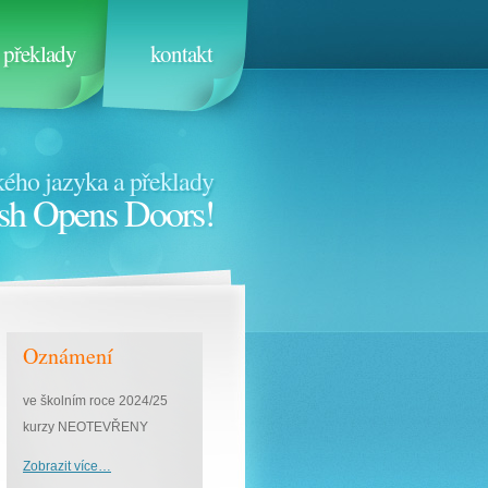
překlady
kontakt
ého jazyka a překlady
sh Opens Doors!
Oznámení
ve školním roce 2024/25
kurzy NEOTEVŘENY
Zobrazit více…