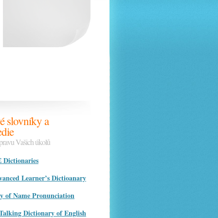
é slovníky a
die
ípravu Vašich úkolů
ictionaries
nced Learner’s Dictioanary
ry of Name Pronunciation
Talking Dictionary of English